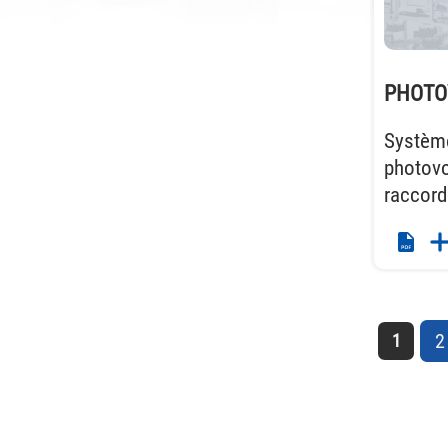
PHOTO
Système
photovo
raccord
2
1