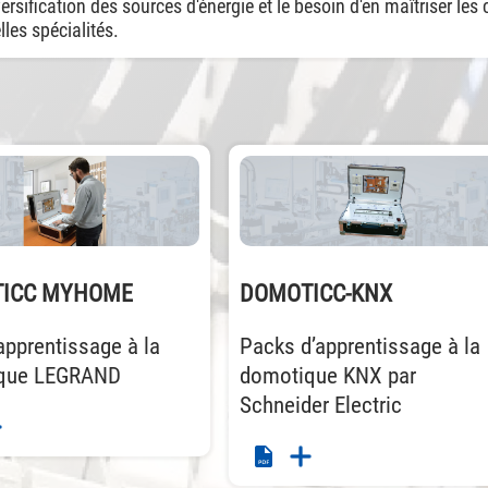
ersification des sources d'énergie et le besoin d'en maîtriser l
les spécialités.
ICC MYHOME
DOMOTICC-KNX
apprentissage à la
Packs d’apprentissage à la
que LEGRAND
domotique KNX par
Schneider Electric