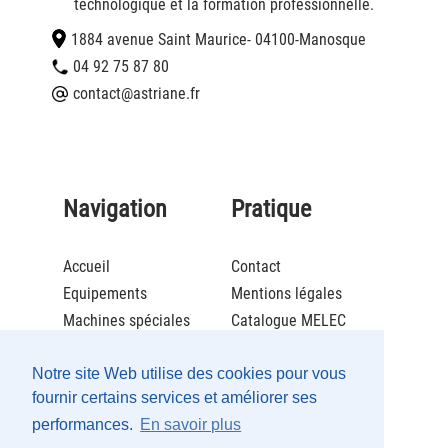
technologique et la formation professionnelle.
1884 avenue Saint Maurice
- 04100
-
Manosque
04 92 75 87 80
contact@astriane.fr
Navigation
Pratique
Accueil
Contact
Equipements
Mentions légales
Machines spéciales
Catalogue MELEC
Actualités
Brochure ECOLCAFE
Notre site Web utilise des cookies pour vous
Société
Catalogue Maintenance
fournir certains services et améliorer ses
Recrutement
performances.
En savoir plus
Partenaires