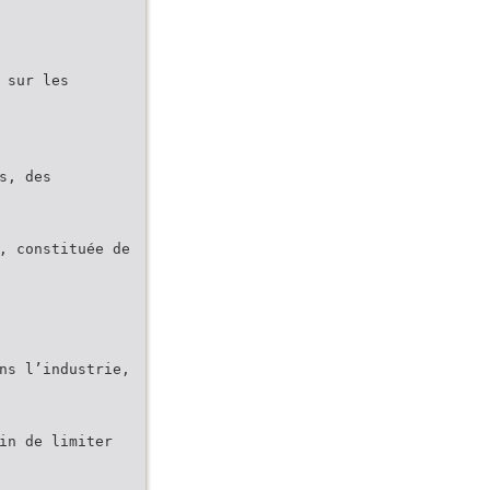
 sur les
s, des
, constituée de
ns l’industrie,
in de limiter