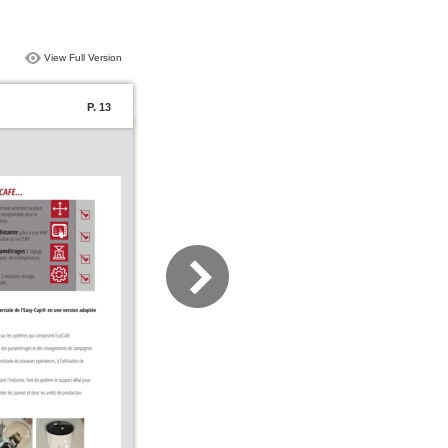
View Full Version
P. 13